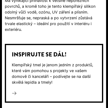
Má vynikající přilnavost k většině neporézních
povrchů, a kromě toho je tento klempířský silikon
odolný vůči vodě, ozónu, UV záření a plísním.
Nesmršťuje se, nepraská a po vytvrzení zůstává
trvale elastický – ideální pro použití v interiéru i
exteriéru.
INSPIRUJTE SE DÁL!
Klempířský tmel je jenom jedním z produktů,
které vám pomohou s projekty ve vašem
domově či kanceláři – podívejte se na další
skvělá lepidla a tmely!