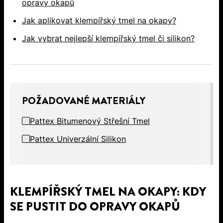
opravy okapů
Jak aplikovat klempířský tmel na okapy?
Jak vybrat nejlepší klempířský tmel či silikon?
POŽADOVANÉ MATERIÁLY
Pattex Bitumenový Střešní Tmel
Pattex Univerzální Silikon
KLEMPÍŘSKÝ TMEL NA OKAPY: KDY
SE PUSTIT DO OPRAVY OKAPŮ