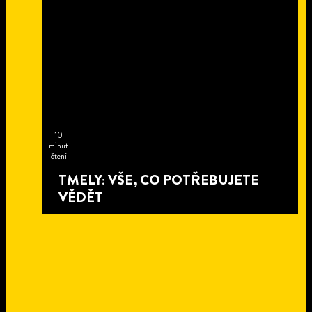
10
minut
čtení
TMELY: VŠE, CO POTŘEBUJETE
VĚDĚT