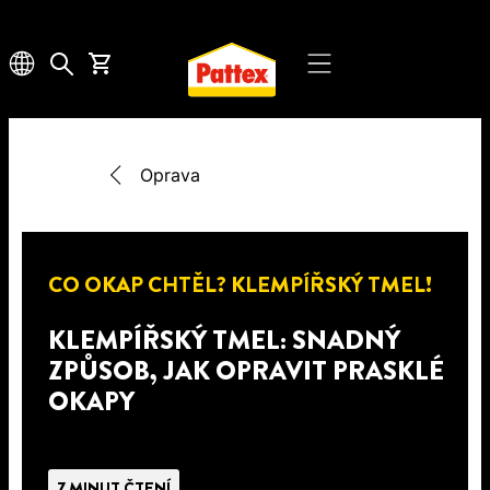
Oprava
CO OKAP CHTĚL? KLEMPÍŘSKÝ TMEL!
KLEMPÍŘSKÝ TMEL: SNADNÝ
ZPŮSOB, JAK OPRAVIT PRASKLÉ
OKAPY
7 MINUT ČTENÍ