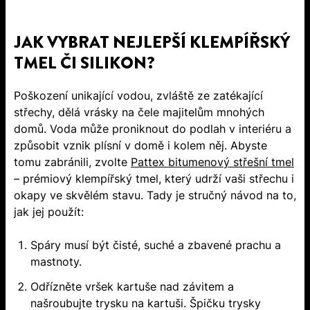
JAK VYBRAT NEJLEPŠÍ KLEMPÍŘSKÝ
TMEL ČI SILIKON?
Poškození unikající vodou, zvláště ze zatékající
střechy, dělá vrásky na čele majitelům mnohých
domů. Voda může proniknout do podlah v interiéru a
způsobit vznik plísní v domě i kolem něj. Abyste
tomu zabránili, zvolte
Pattex bitumenový střešní tmel
– prémiový klempířský tmel, který udrží vaši střechu i
okapy ve skvělém stavu. Tady je stručný návod na to,
jak jej použít:
Spáry musí být čisté, suché a zbavené prachu a
mastnoty.
Odřízněte vršek kartuše nad závitem a
našroubujte trysku na kartuši. Špičku trysky