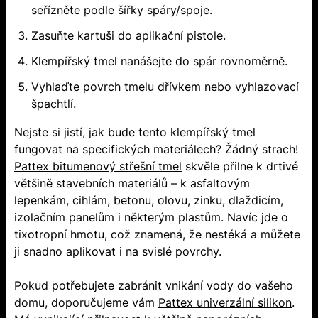
seřízněte podle šířky spáry/spoje.
Zasuňte kartuši do aplikační pistole.
Klempířský tmel nanášejte do spár rovnoměrně.
Vyhlaďte povrch tmelu dřívkem nebo vyhlazovací
špachtlí.
Nejste si jistí, jak bude tento klempířský tmel
fungovat na specifických materiálech? Žádný strach!
Pattex bitumenový střešní tmel
skvěle přilne k drtivé
většině stavebních materiálů – k asfaltovým
lepenkám, cihlám, betonu, olovu, zinku, dlaždicím,
izolačním panelům i některým plastům. Navíc jde o
tixotropní hmotu, což znamená, že nestéká a můžete
ji snadno aplikovat i na svislé povrchy.
Pokud potřebujete zabránit vnikání vody do vašeho
domu, doporučujeme vám
Pattex univerzální silikon
.