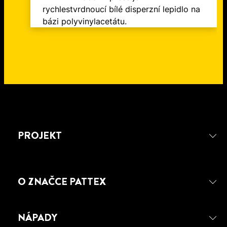
rychlestvrdnoucí bílé disperzní lepidlo na
bázi polyvinylacetátu.
PROJEKT
O ZNAČCE PATTEX
NÁPADY