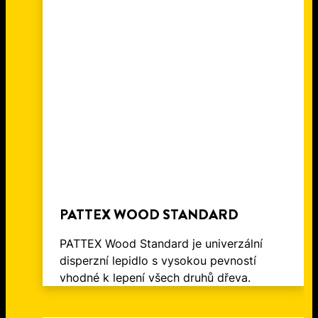
NOVÝM UTĚSNĚNÍM
TMEL NA DŘEVO: ODPOVĚĎ NA
PROFESIONÁLNÍ KVALITA PRO
SPRCHOVÉHO KOUTU!
VŠECHNY VAŠE OTÁZKY TÝKAJÍCÍ
PROFESIONÁLNÍ VÝSLEDKY
SE DŘEVA
PATTEX WOOD STANDARD
PATTEX Wood Standard je univerzální
disperzní lepidlo s vysokou pevností
vhodné k lepení všech druhů dřeva.