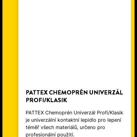
NOVÝM UTĚSNĚNÍM
TMEL NA DŘEVO: ODPOVĚĎ NA
PROFESIONÁLNÍ KVALITA PRO
SPRCHOVÉHO KOUTU!
VŠECHNY VAŠE OTÁZKY TÝKAJÍCÍ
PROFESIONÁLNÍ VÝSLEDKY
SE DŘEVA
PATTEX CHEMOPRÉN UNIVERZÁL
PROFI/KLASIK
PATTEX Chemoprén Univerzál Profi/Klasik
je univerzální kontaktní lepidlo pro lepení
téměř všech materiálů, určeno pro
profesionální použití.