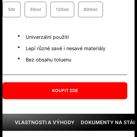
5ltr
50ml
120ml
800ml
Univerzální použití
Lepí různé savé i nesavé materiály
Bez obsahu toluenu
KOUPIT ZDE
VLASTNOSTI A VÝHODY
DOKUMENTY NA STÁH