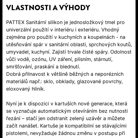
VLASTNOSTI A VÝHODY
PATTEX Sanitární silikon je jednosložkový tmel pro
univerzální použití v interiéru i exteriéru. Vhodný
zejména pro použití v kuchyních a koupelnách - na
utěsňování spár v sanitární oblasti, sprchových koutů,
umyvadel, kuchyní. Zajistí trvale čisté spáry. Odolnost
vůči vodě, ozónu, UV záření, plísním, stárnutí,
smršťování, praskání a blednutí.
Dobrá přilnavost k většině běžných a neporézních
materiálů např.: sklo, obklady, glazované povrchy,
eloxovaný hliník.
Nyní je k dispozici v kartuších nové generace, která
se vyznačuje automatickým otevíráním bez nutnosti
řezání – stačí jen odstranit zelený uzávěr a můžete
začít nanášet. Kartuše je kompatibilní se stávajícími
pistolemi, nevyžaduje žádnou změnu v postupu při