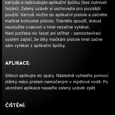
kartuše a našroubujte aplikační špičku (bez nutnosti
řezání). Zelený uzávěr si uschovejte pro pozdější
použití. Kartuši vložte do aplikační pistole a začněte
mačkat kohoutek pistole. Tiskněte spoušť, dokud
neuslyšíte cvaknutí a tmel nezačne vytékat.
Není potřeba nic řezat ani stříhat - samootevírací
systém zajistí, že díky mačkání pistole tmel začne
sám vytékat z aplikační špičky.
APLIKACE:
Silikon aplikujte do spáry. Následně vyhlaďte pomocí
stěrky nebo prstem namočeným v mýdlové vodě. Po
ukončení aplikace nasaďte zelený uzávěr zpět.
ČIŠTĚNÍ: