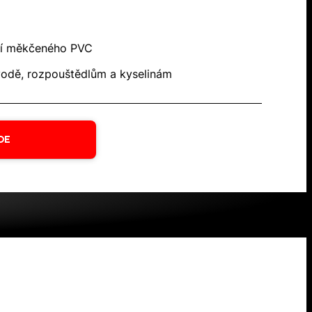
ní měkčeného PVC
vodě, rozpouštědlům a kyselinám
DE