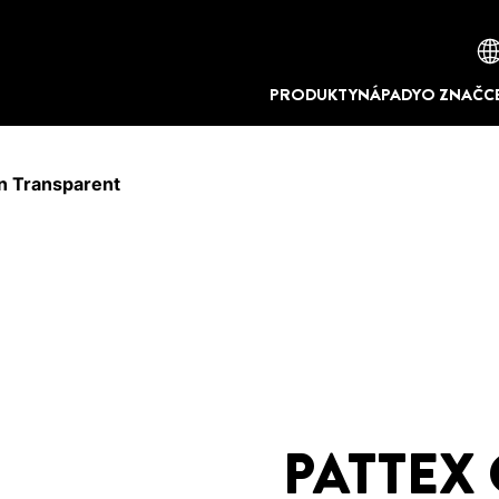
PRODUKTY
NÁPADY
O ZNAČC
 Transparent
PATTEX