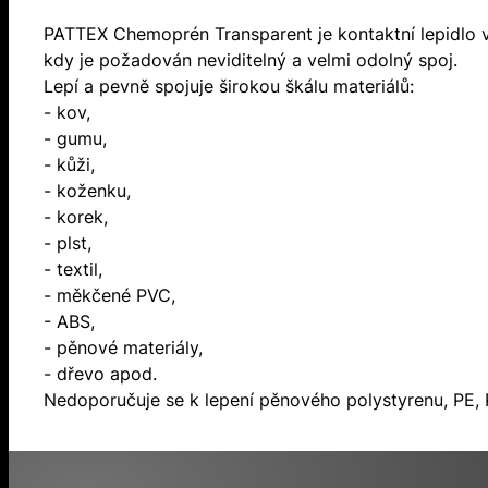
PATTEX Chemoprén Transparent je kontaktní lepidlo v
kdy je požadován neviditelný a velmi odolný spoj.
Lepí a pevně spojuje širokou škálu materiálů:
- kov,
- gumu,
- kůži,
- koženku,
- korek,
- plst,
- textil,
- měkčené PVC,
- ABS,
- pěnové materiály,
- dřevo apod.
Nedoporučuje se k lepení pěnového polystyrenu, PE, P