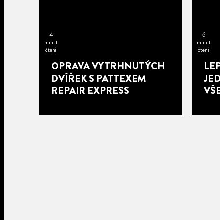
4
6
minut
minut
čtení
čtení
OPRAVA VYTRHNUTÝCH
LEP
DVÍŘEK S PATTEXEM
JE
REPAIR EXPRESS
VŠ