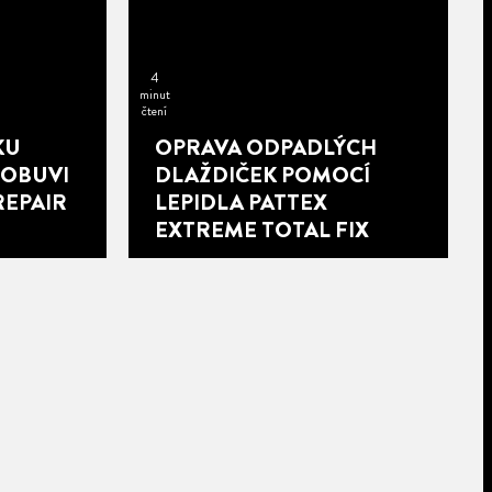
4
minut
čtení
KU
OPRAVA ODPADLÝCH
 OBUVI
DLAŽDIČEK POMOCÍ
REPAIR
LEPIDLA PATTEX
EXTREME TOTAL FIX