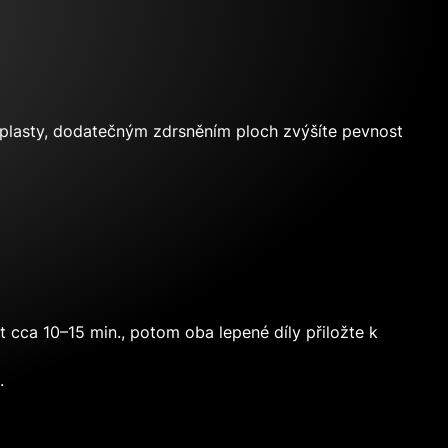
či plasty, dodatečným zdrsněním ploch zvýšíte pevnost
 cca 10–15 min., potom oba lepené díly přiložte k
.