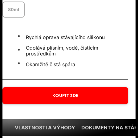
80ml
Rychlá oprava stávajícího silikonu
Odolává plísním, vodě, čistícím
prostředkům
Okamžitě čistá spára
KOUPIT ZDE
VLASTNOSTI A VÝHODY
DOKUMENTY NA STÁH